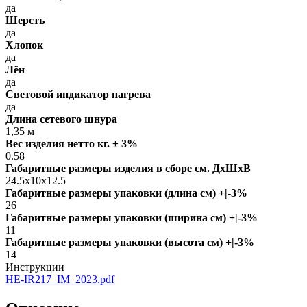
да
Шерсть
да
Хлопок
да
Лён
да
Световой индикатор нагрева
да
Длина сетевого шнура
1,35 м
Вес изделия нетто кг. ± 3%
0.58
Габаритные размеры изделия в сборе см. ДxШxВ
24.5x10x12.5
Габаритные размеры упаковки (длина см) +|-3%
26
Габаритные размеры упаковки (ширина см) +|-3%
11
Габаритные размеры упаковки (высота см) +|-3%
14
Инструкции
HE-IR217_IM_2023.pdf