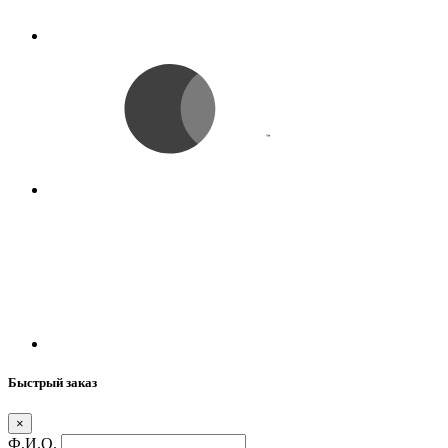
Быстрый заказ
×
Ф.И.О.