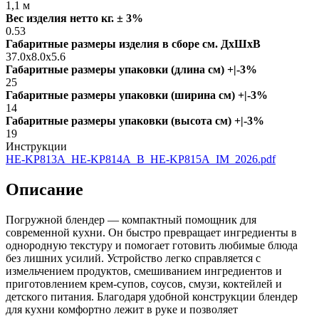
1,1 м
Вес изделия нетто кг. ± 3%
0.53
Габаритные размеры изделия в сборе см. ДxШxВ
37.0x8.0x5.6
Габаритные размеры упаковки (длина см) +|-3%
25
Габаритные размеры упаковки (ширина см) +|-3%
14
Габаритные размеры упаковки (высота см) +|-3%
19
Инструкции
HE-KP813A_HE-KP814A_B_HE-KP815A_IM_2026.pdf
Описание
Погружной блендер — компактный помощник для
современной кухни. Он быстро превращает ингредиенты в
однородную текстуру и помогает готовить любимые блюда
без лишних усилий. Устройство легко справляется с
измельчением продуктов, смешиванием ингредиентов и
приготовлением крем-супов, соусов, смузи, коктейлей и
детского питания. Благодаря удобной конструкции блендер
для кухни комфортно лежит в руке и позволяет