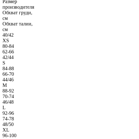
Размер
производителя
Обхват груди,
см
Обхват талии,
см
40/42
XS
80-84
62-66
42/44
S
84-88
66-70
44/46
M
88-92
70-74
46/48
L
92-96
74-78
48/50
XL
96-100