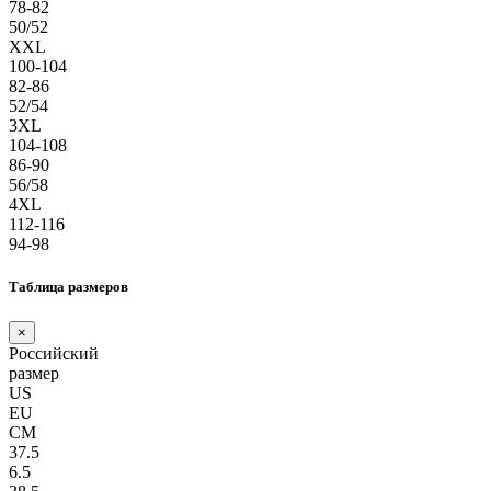
78-82
50/52
XXL
100-104
82-86
52/54
3XL
104-108
86-90
56/58
4XL
112-116
94-98
Таблица размеров
×
Российский
размер
US
EU
СМ
37.5
6.5